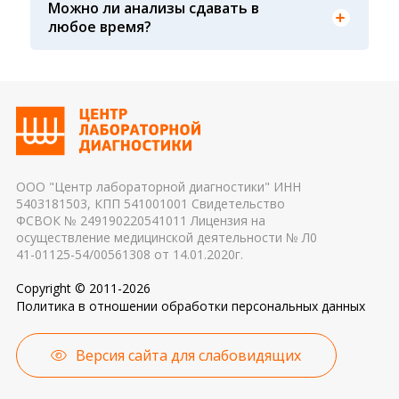
Можно ли анализы сдавать в
крови, не было ли гемолиза крови и т. д.) 3.
Показатели крови могут изменяться в течение
любое время?
Транспортировка и хранение биологического
дня, поэтому взятие крови обычно проводится
материала: соблюдение температурного
утром. Для данного периода рассчитаны
режима, была ли отделена сыворотка крови от
референсные интервалы многих лабораторных
эритроцитов до осуществления
показателей. Это особенно важно для
транспортировки 4. Разное оборудование и
гормональных и биохимических исследований
применяемые реагенты также могут стать
причиной погрешности в результатах
ООО "Центр лабораторной диагностики" ИНН
5403181503, КПП 541001001 Свидетельство
ФСВОК № 249190220541011 Лицензия на
осуществление медицинской деятельности № Л0
41-01125-54/00561308 от 14.01.2020г.
Copyright © 2011-2026
Политика в отношении обработки персональных данных
Версия сайта для слабовидящих