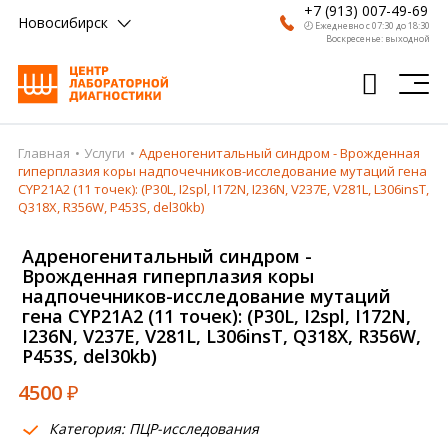
+7 (913) 007-49-69
Новосибирск
🕗 Ежедневно с 07:30 до 18:30
Воскресенье: выходной
Главная
Услуги
Адреногенитальный синдром - Врожденная
Главная
гиперплазия коры надпочечников-исследование мутаций гена
CYP21A2 (11 точек): (P30L, I2spl, I172N, I236N, V237E, V281L, L306insT,
Анализы
Q318X, R356W, P453S, del30kb)
Врачи
Адреногенитальный синдром -
Врожденная гиперплазия коры
Получить результат
надпочечников-исследование мутаций
гена CYP21A2 (11 точек): (P30L, I2spl, I172N,
Пациентам
I236N, V237E, V281L, L306insT, Q318X, R356W,
P453S, del30kb)
О компании
4500
₽
Где сдать
Категория: ПЦР-исследования
Партнерам