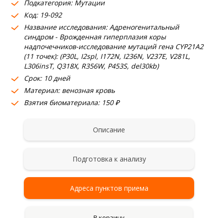
Подкатегория: Мутации
Код: 19-092
Название исследования: Адреногенитальный
синдром - Врожденная гиперплазия коры
надпочечников-исследование мутаций гена CYP21A2
(11 точек): (P30L, I2spl, I172N, I236N, V237E, V281L,
L306insT, Q318X, R356W, P453S, del30kb)
Срок: 10 дней
Материал: венозная кровь
Взятия биоматериала: 150 ₽
Описание
Подготовка к анализу
Адреса пунктов приема
В корзину