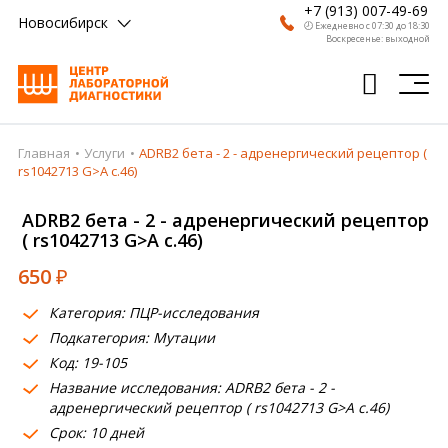
+7 (913) 007-49-69
Новосибирск
🕗 Ежедневно с 07:30 до 18:30
Воскресенье: выходной
Главная
Услуги
ADRB2 бета - 2 - адренергический рецептор (
Главная
rs1042713 G>A c.46)
Анализы
ADRB2 бета - 2 - адренергический рецептор
( rs1042713 G>A c.46)
Врачи
650
₽
Получить результат
Категория: ПЦР-исследования
Пациентам
Подкатегория: Мутации
Код: 19-105
О компании
Название исследования: ADRB2 бета - 2 -
Где сдать
адренергический рецептор ( rs1042713 G>A c.46)
Срок: 10 дней
Партнерам