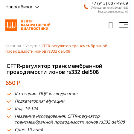
+7 (913) 007-49-69
Новосибирск
🕗 Ежедневно с 07:30 до 18:30
Воскресенье: выходной
Главная
Услуги
CFTR-регулятор трансмембранной
Главная
проводимости ионов rs332 del508
Анализы
CFTR-регулятор трансмембранной
проводимости ионов rs332 del508
Врачи
650
₽
Получить результат
Категория: ПЦР-исследования
Пациентам
Подкатегория: Мутации
Код: 19-124
О компании
Название исследования: CFTR-регулятор
Где сдать
трансмембранной проводимости ионов rs332 del508
Срок: 10 дней
Партнерам