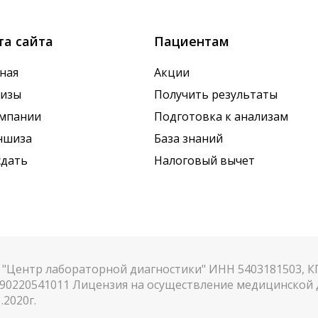
та сайта
Пациентам
ная
Акции
лизы
Получить результаты
омпании
Подготовка к анализам
ншиза
База знаний
сдать
Налоговый вычет
"Центр лабораторной диагностики" ИНН 5403181503, 
90220541011 Лицензия на осуществление медицинской д
.2020г.