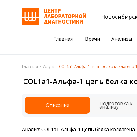
Новосибирс
Главная
Врачи
Анализы
Пациентам
Акции
Главная
Услуги
COL1а1-Альфа-1 цепь белка коллагена 1 
Акции
Комплексный ана
COL1а1-Альфа-1 цепь белка кол
Анализы
Комплексная оце
Подготовка к анализам
Сдать клеща на 
Подготовка к
Описание
анализу
Получить результаты
База знаний
Анализ: COL1а1-Альфа-1 цепь белка коллагена 1
Налоговый вычет