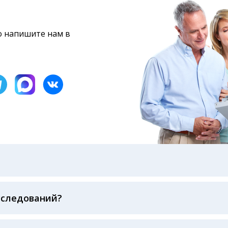
то напишите нам в
бами: на электронную почту, указанную вами при оформ
казанному в бланке заказа, лично в руки распечатанну
ека об оплате
сследований?
беспечивается соблюдением международных стандартов
ва ФСВОК и EQAS. ООО «Центр Лабораторной Диагност
го мирового лидера в области клинической лаборатор