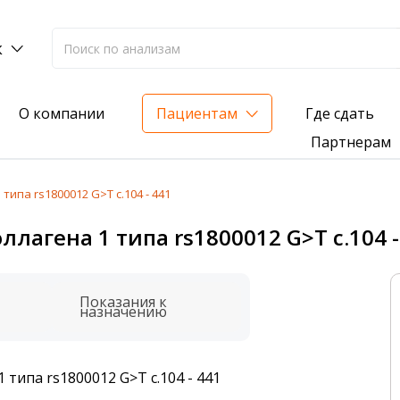
к
Где сдать
О компании
Пациентам
Партнерам
типа rs1800012 G>T с.104 - 441
лиз на жирорастворимые витамины — всего 3 999 ₽
лагена 1 типа rs1800012 G>T с.104 -
нка вашего здоровья
анализ для проверки на наличие инфекций
Показания к
назначению
 типа rs1800012 G>T с.104 - 441