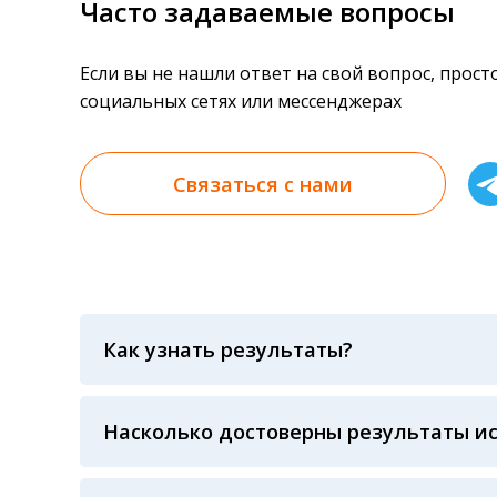
Часто задаваемые вопросы
Если вы не нашли ответ на свой вопрос, прос
социальных сетях или мессенджерах
Связаться с нами
Как узнать результаты?
Результаты вы можете получить тремя спосо
«получить результат» по кодовому слову, у
анализов при предъявлении паспорта или ч
Насколько достоверны результаты и
Гарантия качества лабораторных тестов о
контролем системы внешней оценки качест
ЛАБОРАТОРИИ Beckman Coulter - признанно