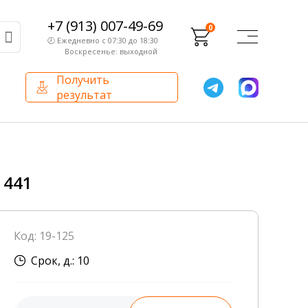
+7 (913) 007-49-69
0
🕗 Ежедневно с 07:30 до 18:30
Воскресенье: выходной
Получить
результат
О компании
Партнерам
Сертификаты и лицензии
Франчайзинг
 441
Оборудование
О компании
Код: 19-125
Внутренний аудит
Срок, д.: 10
База знаний
Сотрудники лаборатории