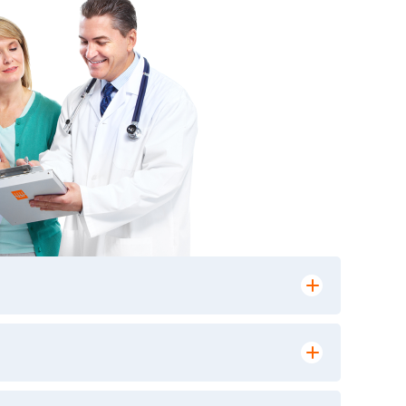
лении заказа, на сайте в разделе
ю версию в любом из пунктов приема
 выполнения лабораторных исследований и
ики» имеет статус РЕФЕРЕНСНОЙ
ной диагностики и биомедицинских