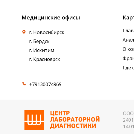
Медицинские офисы
Кар
Глав
г. Новосибирск
Ана
г. Бердск
О к
г. Искитим
Фра
г. Красноярск
Где 
+79130074969
ООО 
2491
14.01