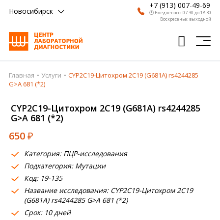
+7 (913) 007-49-69
Новосибирск
🕗 Ежедневно с 07:30 до 18:30
Воскресенье: выходной
Главная
Услуги
CYP2C19-Цитохром 2C19 (G681A) rs4244285
Главная
G>A 681 (*2)
Анализы
CYP2C19-Цитохром 2C19 (G681A) rs4244285
G>A 681 (*2)
Врачи
650
₽
Получить результат
Категория: ПЦР-исследования
Пациентам
Подкатегория: Мутации
Код: 19-135
О компании
Название исследования: CYP2C19-Цитохром 2C19
Где сдать
(G681A) rs4244285 G>A 681 (*2)
Срок: 10 дней
Партнерам