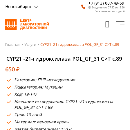
+7 (913) 007-49-69
Новосибирск
🕗 Ежедневно с 07:30 до 18:30
Воскресенье: выходной
Главная
Услуги
CYP21 -21-гидроксилаза POL_GF_31 C>T c.89
Главная
CYP21 -21-гидроксилаза POL_GF_31 C>T c.89
Анализы
650
₽
Врачи
Категория: ПЦР-исследования
Получить результат
Подкатегория: Мутации
Пациентам
Код: 19-147
Название исследования: CYP21 -21-гидроксилаза
О компании
POL_GF_31 C>T c.89
Срок: 10 дней
Где сдать
Материал: венозная кровь
Взятия биоматериала: 150 ₽
Партнерам