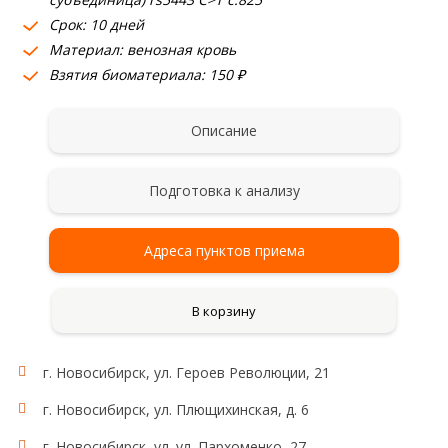
Срок: 10 дней
Материал: венозная кровь
Взятия биоматериала: 150 ₽
Описание
Подготовка к анализу
Адреса пунктов приема
В корзину
г. Новосибирск, ул. Героев Революции, 21
Гены:
rs5443 C>T c.825
Исследования:
гуанин-нуклеотид связывающий
г. Новосибирск, ул. Плющихинская, д. 6
протеин бета-3 (G-белок b3-субъединица)
Область применения:
г. Новосибирск, ул. ул. Пархоменко, 27