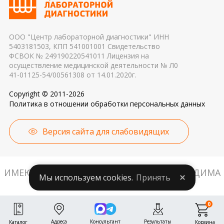
причиной погрешности в результатах
ООО "Центр лабораторной диагностики" ИНН
5403181503, КПП 541001001 Свидетельство
ФСВОК № 249190220541011 Лицензия на
осуществление медицинской деятельности № Л0
41-01125-54/00561308 от 14.01.2020г.
Copyright © 2011-2026
Политика в отношении обработки персональных данных
Версия сайта для слабовидящих
ИМЕЮТСЯ ПРОТИВОПОКАЗАНИЯ. НЕОБХОДИМА
Мы используем cookies.
Принять
КОНСУЛЬТАЦИЯ СПЕЦИАЛИСТА.
0
Адреса
Консультант
Результаты
Корзина
Каталог