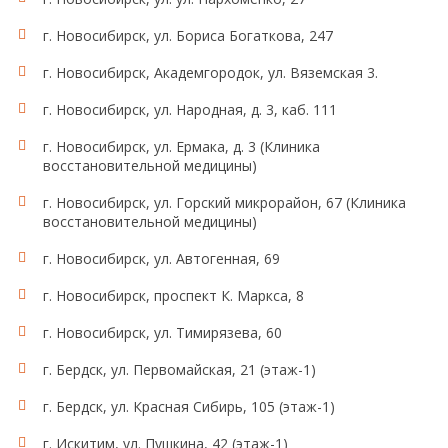
Маркер связан с изменением дифференцировки
лимфобластов и фибробластов, пролиферативной
г. Новосибирск, ул. Бориса Богаткова, 247
активности, передачи сигналов внутрь клетки.
г. Новосибирск, Академгородок, ул. Вяземская 3.
Исследуется для выявления генетической
предрасположенности к артериальной гипертензии,
г. Новосибирск, ул. Народная, д. 3, каб. 111
гипертрофии левого желудочка, ожирению,
инсулинорезистентности, сахарному диабету и его
г. Новосибирск, ул. Ермака, д. 3 (Клиника
осложнениям, увеличению массы тела после родов.
восстановительной медицины)
Ассоциация маркера с заболеваниями: Артериальная
гипертензия, гипертрофия левого желудочка,
г. Новосибирск, ул. Горский микрорайон, 67 (Клиника
ожирение, инсулинорезистентность, сахарный
восстановительной медицины)
диабет.
г. Новосибирск, ул. Автогенная, 69
г. Новосибирск, проспект К. Маркса, 8
г. Новосибирск, ул. Тимирязева, 60
г. Бердск, ул. Первомайская, 21 (этаж-1)
г. Бердск, ул. Красная Сибирь, 105 (этаж-1)
г. Искитим, ул. Пушкина, 42 (этаж-1)