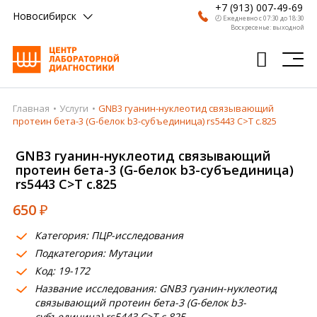
+7 (913) 007-49-69
Новосибирск
🕗 Ежедневно с 07:30 до 18:30
Воскресенье: выходной
Главная
Услуги
GNB3 гуанин-нуклеотид связывающий
Главная
протеин бета-3 (G-белок b3-субъединица) rs5443 C>T c.825
Анализы
GNB3 гуанин-нуклеотид связывающий
протеин бета-3 (G-белок b3-субъединица)
Врачи
rs5443 C>T c.825
Получить результат
650
₽
Пациентам
Категория: ПЦР-исследования
Подкатегория: Мутации
О компании
Код: 19-172
Где сдать
Название исследования: GNB3 гуанин-нуклеотид
связывающий протеин бета-3 (G-белок b3-
Партнерам
субъединица) rs5443 C>T c.825