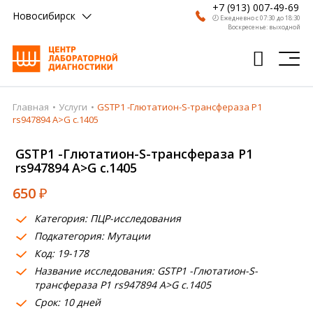
+7 (913) 007-49-69
Новосибирск
🕗 Ежедневно с 07:30 до 18:30
Воскресенье: выходной
Главная
Услуги
GSTP1 -Глютатион-S-трансфераза Р1
Главная
rs947894 A>G c.1405
Анализы
GSTP1 -Глютатион-S-трансфераза Р1
rs947894 A>G c.1405
Врачи
650
₽
Получить результат
Категория: ПЦР-исследования
Пациентам
Подкатегория: Мутации
Код: 19-178
О компании
Название исследования: GSTP1 -Глютатион-S-
Где сдать
трансфераза Р1 rs947894 A>G c.1405
Срок: 10 дней
Партнерам