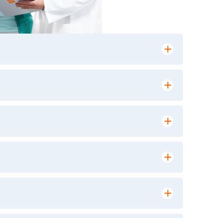
лении заказа, на сайте в разделе
ю версию в любом из пунктов приема
 выполнения лабораторных исследований и
ики» имеет статус РЕФЕРЕНСНОЙ
ной диагностики и биомедицинских
9, ежедневно с 8-00 до 20-00, кроме
ориентироваться