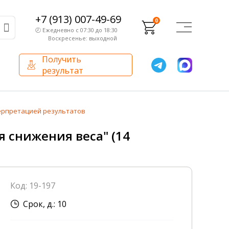
+7 (913) 007-49-69
0
🕗 Ежедневно с 07:30 до 18:30
Воскресенье: выходной
Получить
результат
О компании
Партнерам
терпретацией результатов
Сертификаты и лицензии
Франчайзинг
 снижения веса" (14
Оборудование
О компании
Код: 19-197
Внутренний аудит
Срок, д.: 10
База знаний
Сотрудники лаборатории