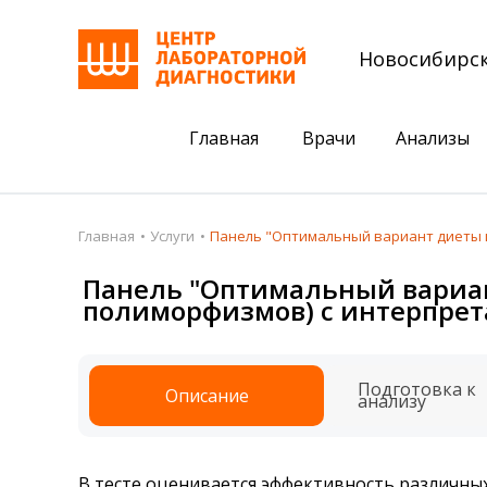
Новосибирс
Главная
Врачи
Анализы
Пациентам
Акции
Главная
Услуги
Панель "Оптимальный вариант диеты и
Акции
Комплексный ана
Панель "Оптимальный вариант
полиморфизмов) с интерпрет
Анализы
Комплексная оце
Подготовка к анализам
Сдать клеща на 
Подготовка к
Описание
Получить результаты
анализу
База знаний
Налоговый вычет
В тесте оценивается эффективность различных