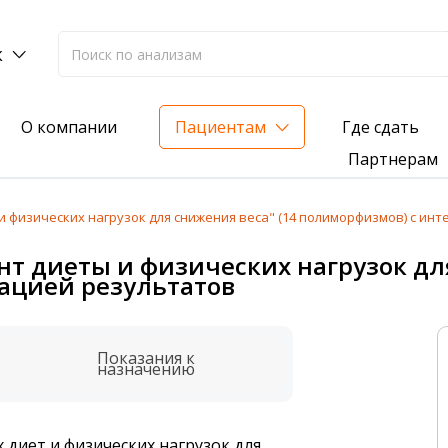
к
Где сдать
О компании
Пациентам
Партнерам
 физических нагрузок для снижения веса" (14 полиморфизмов) с ин
лиз на жирорастворимые витамины — всего 3 999 ₽
 диеты и физических нагрузок для
ацией результатов
нка вашего здоровья
анализ для проверки на наличие инфекций
Показания к
назначению
 диет и физических нагрузок для