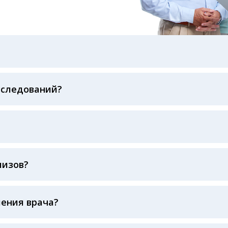
бами: на электронную почту, указанную вами при оформ
казанному в бланке заказа, лично в руки распечатанну
ека об оплате
сследований?
беспечивается соблюдением международных стандартов
ва ФСВОК и EQAS. ООО «Центр Лабораторной Диагност
го мирового лидера в области клинической лаборатор
наш консультативный центр по телефону +7913-007-49-6
лизов?
буется
ления врача?
тируют вас по исследованиям, чтобы вам было проще 