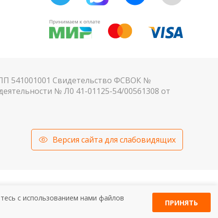
КПП 541001001 Свидетельство ФСВОК №
еятельности № Л0 41-01125-54/00561308 от
Версия сайта для слабовидящих
ЬТАЦИЯ СПЕЦИАЛИСТА.
етесь c использованием нами файлов
ПРИНЯТЬ