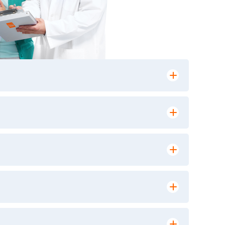
лении заказа, на сайте в разделе
ю версию в любом из пунктов приема
 выполнения лабораторных исследований и
ики» имеет статус РЕФЕРЕНСНОЙ
ной диагностики и биомедицинских
9, ежедневно с 8-00 до 20-00, кроме