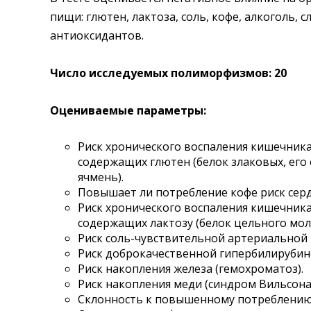
пищи: глютен, лактоза, соль, кофе, алкоголь, 
Где сдать
антиоксидантов.
Время работы
Число исследуемых полиморфизмов: 20
Оцениваемые параметры:
Риск хронического воспаления кишечника
содержащих глютен (белок злаковых, его 
ячмень).
Повышает ли потребление кофе риск сер
Риск хронического воспаления кишечника
содержащих лактозу (белок цельного мол
Риск соль-чувствительной артериальной 
Риск доброкачественной гипербилирубин
Риск накопления железа (гемохроматоз).
Риск накопления меди (синдром Вильсона
Склонность к повышенному потреблению 