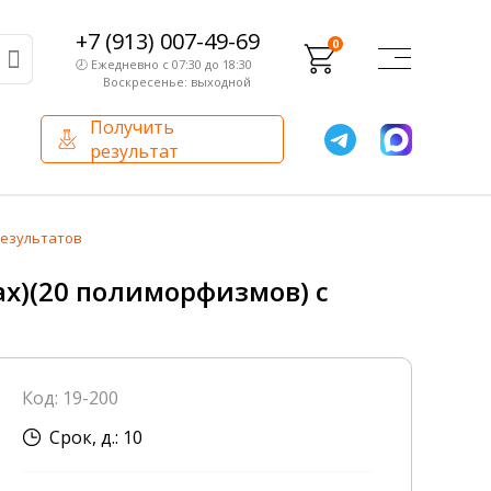
+7 (913) 007-49-69
0
🕗 Ежедневно с 07:30 до 18:30
Воскресенье: выходной
Получить
результат
О компании
Партнерам
результатов
Сертификаты и лицензии
Франчайзинг
x)(20 полиморфизмов) с
Оборудование
О компании
Код: 19-200
Внутренний аудит
Срок, д.: 10
База знаний
Сотрудники лаборатории