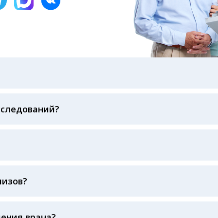
бами: на электронную почту, указанную вами при оформ
казанному в бланке заказа, лично в руки распечатанну
ека об оплате
сследований?
беспечивается соблюдением международных стандартов
ва ФСВОК и EQAS. ООО «Центр Лабораторной Диагност
го мирового лидера в области клинической лаборатор
наш консультативный центр по телефону +7913-007-49-6
лизов?
буется
ления врача?