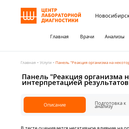
Новосибирс
Главная
Врачи
Анализы
Пациентам
Акции
Главная
Услуги
Панель "Реакция организма на некото
Акции
Комплексный ана
Панель "Реакция организма 
интерпретацией результатов
Анализы
Комплексная оце
Подготовка к анализам
Сдать клеща на 
Подготовка к
Описание
Получить результаты
анализу
База знаний
Налоговый вычет
В тесте оценивается негативное влияние на 