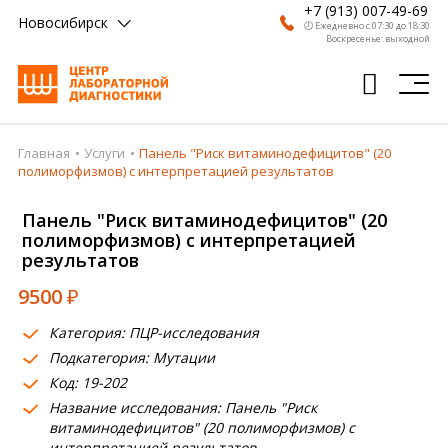
+7 (913) 007-49-69
Новосибирск
🕗 Ежедневно с 07:30 до 18:30
Воскресенье: выходной
Главная
Услуги
Панель "Риск витаминодефицитов" (20
Главная
полиморфизмов) с интерпретацией результатов
Анализы
Панель "Риск витаминодефицитов" (20
полиморфизмов) с интерпретацией
Врачи
результатов
Получить результат
9500
₽
Пациентам
Категория: ПЦР-исследования
Подкатегория: Мутации
О компании
Код: 19-202
Где сдать
Название исследования: Панель "Риск
витаминодефицитов" (20 полиморфизмов) с
Партнерам
интерпретацией результатов