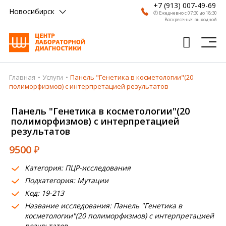
+7 (913) 007-49-69
Новосибирск
🕗 Ежедневно с 07:30 до 18:30
Воскресенье: выходной
Главная
Услуги
Панель "Генетика в косметологии"(20
Главная
полиморфизмов) с интерпретацией результатов
Анализы
Панель "Генетика в косметологии"(20
полиморфизмов) с интерпретацией
Врачи
результатов
Получить результат
9500
₽
Пациентам
Категория: ПЦР-исследования
Подкатегория: Мутации
О компании
Код: 19-213
Где сдать
Название исследования: Панель "Генетика в
косметологии"(20 полиморфизмов) с интерпретацией
Партнерам
результатов