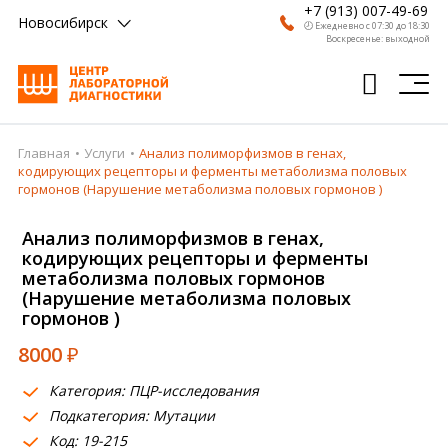
+7 (913) 007-49-69
Новосибирск
🕗 Ежедневно с 07:30 до 18:30
Воскресенье: выходной
Главная
Услуги
Анализ полиморфизмов в генах,
Главная
кодирующих рецепторы и ферменты метаболизма половых
гормонов (Нарушение метаболизма половых гормонов )
Анализы
Анализ полиморфизмов в генах,
Врачи
кодирующих рецепторы и ферменты
метаболизма половых гормонов
Получить результат
(Нарушение метаболизма половых
гормонов )
Пациентам
8000
₽
О компании
Категория: ПЦР-исследования
Где сдать
Подкатегория: Мутации
Код: 19-215
Партнерам