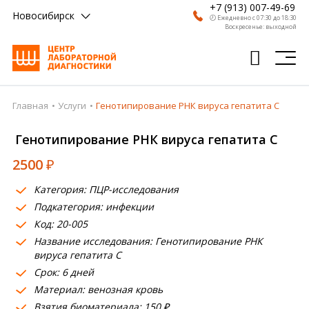
+7 (913) 007-49-69
Новосибирск
🕗 Ежедневно с 07:30 до 18:30
Воскресенье: выходной
Главная
Услуги
Генотипирование РНК вируса гепатита С
Главная
Генотипирование РНК вируса гепатита С
Анализы
2500
₽
Врачи
Категория: ПЦР-исследования
Получить результат
Подкатегория: инфекции
Пациентам
Код: 20-005
Название исследования: Генотипирование РНК
О компании
вируса гепатита С
Срок: 6 дней
Где сдать
Материал: венозная кровь
Взятия биоматериала: 150 ₽
Партнерам