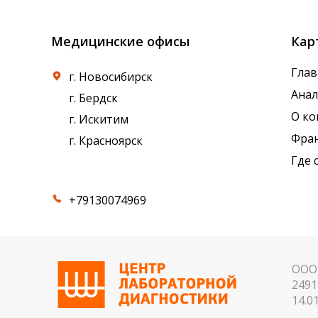
Медицинские офисы
Кар
Глав
г. Новосибирск
Ана
г. Бердск
О к
г. Искитим
Фра
г. Красноярск
Где 
+79130074969
ООО 
2491
14.01