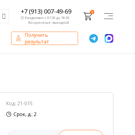
+7 (913) 007-49-69
0
🕗 Ежедневно с 07:30 до 18:30
Воскресенье: выходной
Получить
результат
О компании
Партнерам
Сертификаты и лицензии
Франчайзинг
Оборудование
О компании
Код: 21-015
Внутренний аудит
Срок, д.: 2
База знаний
Сотрудники лаборатории