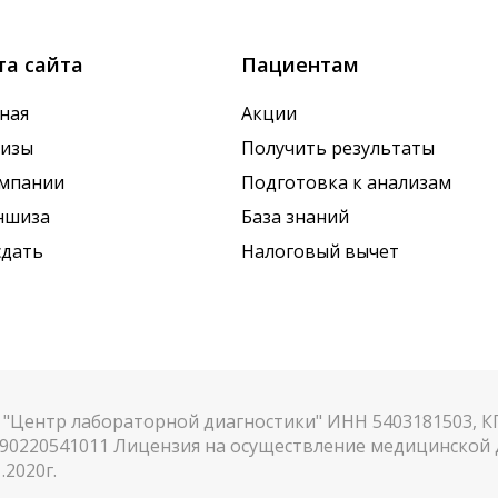
та сайта
Пациентам
ная
Акции
лизы
Получить результаты
омпании
Подготовка к анализам
ншиза
База знаний
сдать
Налоговый вычет
"Центр лабораторной диагностики" ИНН 5403181503, 
90220541011 Лицензия на осуществление медицинской д
.2020г.