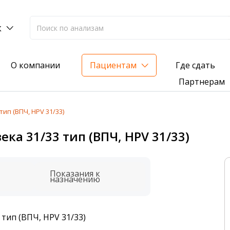
к
Где сдать
О компании
Пациентам
Партнерам
ип (ВПЧ, HPV 31/33)
лиз на жирорастворимые витамины — всего 3 999 ₽
а 31/33 тип (ВПЧ, HPV 31/33)
нка вашего здоровья
анализ для проверки на наличие инфекций
Показания к
назначению
тип (ВПЧ, HPV 31/33)