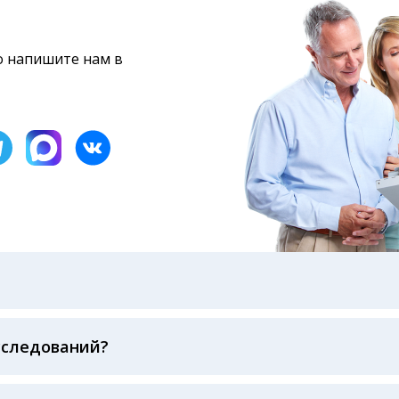
то напишите нам в
бами: на электронную почту, указанную вами при оформ
казанному в бланке заказа, лично в руки распечатанну
ека об оплате
сследований?
беспечивается соблюдением международных стандартов
ва ФСВОК и EQAS. ООО «Центр Лабораторной Диагност
го мирового лидера в области клинической лаборатор