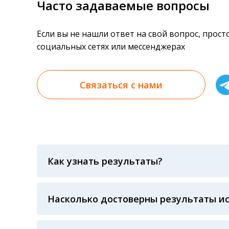
Часто задаваемые вопросы
Если вы не нашли ответ на свой вопрос, прос
социальных сетях или мессенджерах
Связаться с нами
Как узнать результаты?
Результаты вы можете получить тремя спосо
«получить результат» по кодовому слову, у
анализов при предъявлении паспорта или ч
Насколько достоверны результаты и
Гарантия качества лабораторных тестов о
контролем системы внешней оценки качест
ЛАБОРАТОРИИ Beckman Coulter - признанно