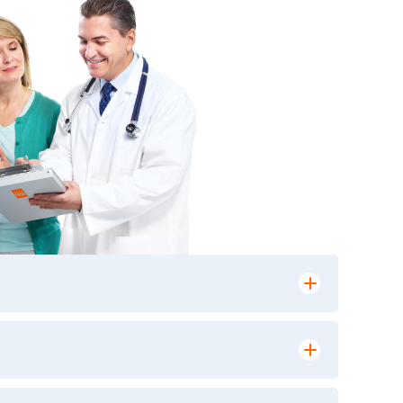
лении заказа, на сайте в разделе
ю версию в любом из пунктов приема
 выполнения лабораторных исследований и
ики» имеет статус РЕФЕРЕНСНОЙ
ной диагностики и биомедицинских