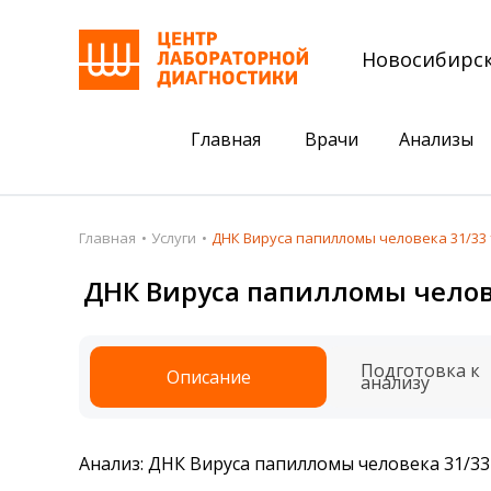
Новосибирс
Главная
Врачи
Анализы
Пациентам
Акции
Главная
Услуги
ДНК Вируса папилломы человека 31/33 т
Акции
Комплексный ана
ДНК Вируса папилломы человек
Анализы
Комплексная оце
Подготовка к анализам
Сдать клеща на 
Подготовка к
Описание
анализу
Получить результаты
База знаний
Анализ: ДНК Вируса папилломы человека 31/33 
Налоговый вычет