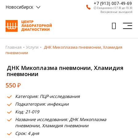
+7 (913) 007-49-69
Новосибирск
🕗 Ежедневно с 07:30 до 18:30
Воскресенье: выходной
Главная
Услуги
ДНК Микоплазма пневмонии, Хламидия
Главная
пневмонии
Анализы
ДНК Микоплазма пневмонии, Хламидия
пневмонии
Врачи
550
₽
Получить результат
Категория: ПЦР-исследования
Пациентам
Подкатегория: инфекции
Код: 21-019
О компании
Название исследования: ДНК Микоплазма
Где сдать
пневмонии, Хламидия пневмонии
Срок: 4 дня
Партнерам