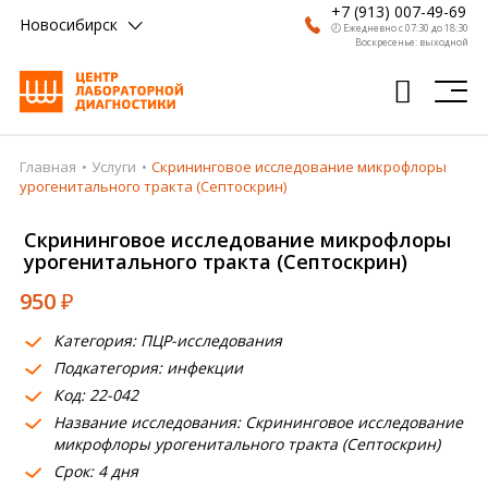
+7 (913) 007-49-69
Новосибирск
🕗 Ежедневно с 07:30 до 18:30
Воскресенье: выходной
Главная
Услуги
Скрининговое исследование микрофлоры
Главная
урогенитального тракта (Септоскрин)
Анализы
Скрининговое исследование микрофлоры
урогенитального тракта (Септоскрин)
Врачи
950
₽
Получить результат
Категория: ПЦР-исследования
Пациентам
Подкатегория: инфекции
Код: 22-042
О компании
Название исследования: Скрининговое исследование
Где сдать
микрофлоры урогенитального тракта (Септоскрин)
Срок: 4 дня
Партнерам