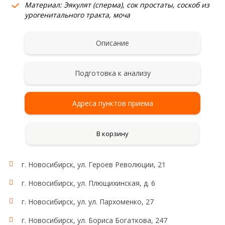
Материал: Эякулят (сперма), сок простаты, соскоб из
урогенитального тракта, моча
Описание
Подготовка к анализу
Адреса пунктов приема
В корзину
г. Новосибирск, ул. Героев Революции, 21
Состав:
Escherichia coli, Enterobacter spp., Klebsiella spp., Proteus
г. Новосибирск, ул. Плющихинская, д. 6
spp., Serratia spp., Pseudomonas aeruginosa,
Enterococcus faecalis/faecium, Staphylococcus aureus,
г. Новосибирск, ул. ул. Пархоменко, 27
Streptococcus spp.
г. Новосибирск, ул. Бориса Богаткова, 247