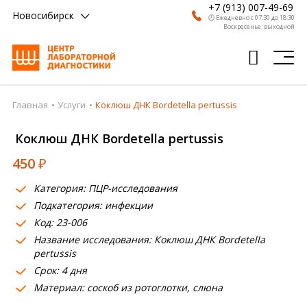
+7 (913) 007-49-69
Новосибирск
🕗 Ежедневно с 07:30 до 18:30
Воскресенье: выходной
Главная
Услуги
Коклюш ДНК Bordetella pertussis
Главная
Коклюш ДНК Bordetella pertussis
Анализы
450
₽
Врачи
Категория: ПЦР-исследования
Получить результат
Подкатегория: инфекции
Пациентам
Код: 23-006
Название исследования: Коклюш ДНК Bordetella
О компании
pertussis
Срок: 4 дня
Где сдать
Материал: соскоб из ротоглотки, слюна
Партнерам