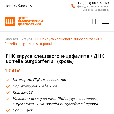
+7 (913) 007-49-69
Новосибирск
🕗 Ежедневно с 07:30 до 18:30
Воскресенье: выходной
Главная
Услуги
РНК вируса клещевого энцефалита / ДНК
Главная
Borrelia burgdorferi s.l (кровь)
Анализы
РНК вируса клещевого энцефалита / ДНК
Borrelia burgdorferi s.l (кровь)
Врачи
1050
₽
Получить результат
Категория: ПЦР-исследования
Пациентам
Подкатегория: инфекции
Код: 23-013
О компании
Название исследования: РНК вируса клещевого
Где сдать
энцефалита / ДНК Borrelia burgdorferi s.l (кровь)
Срок: 2 дня
Партнерам