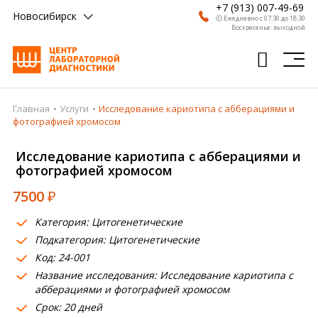
+7 (913) 007-49-69
Новосибирск
🕗 Ежедневно с 07:30 до 18:30
Воскресенье: выходной
Главная
Услуги
Исследование кариотипа с абберациями и
Главная
фотографией хромосом
Анализы
Исследование кариотипа с абберациями и
фотографией хромосом
Врачи
7500
₽
Получить результат
Категория: Цитогенетические
Пациентам
Подкатегория: Цитогенетические
Код: 24-001
О компании
Название исследования: Исследование кариотипа с
Где сдать
абберациями и фотографией хромосом
Срок: 20 дней
Партнерам