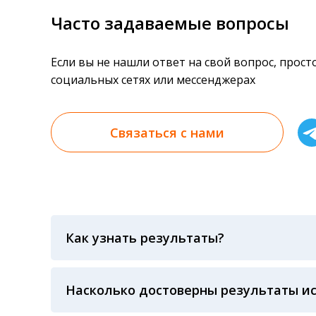
Часто задаваемые вопросы
Если вы не нашли ответ на свой вопрос, прос
социальных сетях или мессенджерах
Связаться с нами
Как узнать результаты?
Результаты вы можете получить тремя спосо
«получить результат» по кодовому слову, у
анализов при предъявлении паспорта или ч
Насколько достоверны результаты и
Гарантия качества лабораторных тестов о
контролем системы внешней оценки качест