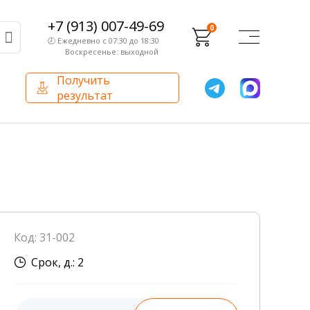
+7 (913) 007-49-69
0
🕗 Ежедневно с 07:30 до 18:30
Воскресенье: выходной
Получить
результат
О компании
Партнерам
Сертификаты и лицензии
Франчайзинг
Оборудование
О компании
Код: 31-002
Внутренний аудит
Срок, д.: 2
База знаний
Сотрудники лаборатории