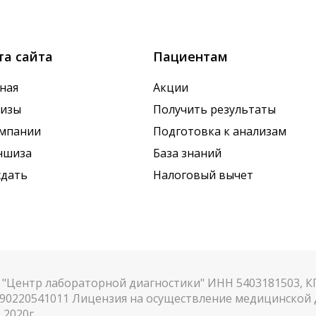
х показателей. Это особенно важно для гормональных
та сайта
Пациентам
ная
Акции
лизы
Получить результаты
омпании
Подготовка к анализам
ншиза
База знаний
сдать
Налоговый вычет
"Центр лабораторной диагностики" ИНН 5403181503, 
90220541011 Лицензия на осуществление медицинской д
.2020г.