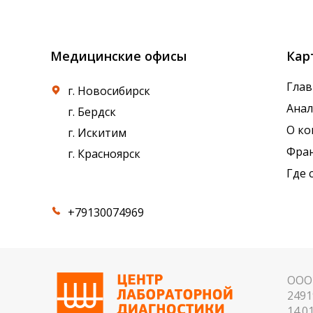
референсные интервалы многих лабораторны
Медицинские офисы
Кар
Глав
г. Новосибирск
Ана
г. Бердск
О к
г. Искитим
Фра
г. Красноярск
Где 
+79130074969
ООО 
2491
14.01