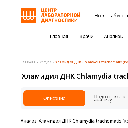
Новосибирс
Главная
Врачи
Анализы
Пациентам
Акции
Главная
Услуги
Хламидия ДНК Chlamydia trachomatis (к
Акции
Комплексный ана
Хламидия ДНК Chlamydia trac
Анализы
Комплексная оце
Подготовка к анализам
Сдать клеща на 
Подготовка к
Описание
анализу
Получить результаты
База знаний
Анализ: Хламидия ДНК Chlamydia trachomatis (
Налоговый вычет