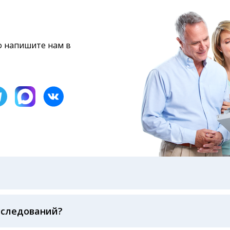
то напишите нам в
бами: на электронную почту, указанную вами при оформ
казанному в бланке заказа, лично в руки распечатанну
ека об оплате
сследований?
беспечивается соблюдением международных стандартов
ва ФСВОК и EQAS. ООО «Центр Лабораторной Диагност