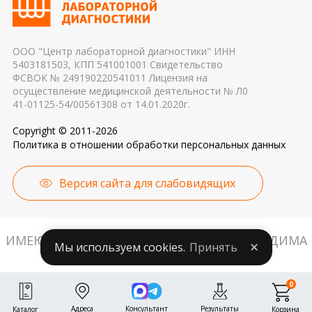
причиной погрешности в результатах
ООО "Центр лабораторной диагностики" ИНН
5403181503, КПП 541001001 Свидетельство
ФСВОК № 249190220541011 Лицензия на
осуществление медицинской деятельности № Л0
41-01125-54/00561308 от 14.01.2020г.
Copyright © 2011-2026
Политика в отношении обработки персональных данных
Версия сайта для слабовидящих
ИМЕЮТСЯ ПРОТИВОПОКАЗАНИЯ. НЕОБХОДИМА
Мы используем cookies.
Принять
КОНСУЛЬТАЦИЯ СПЕЦИАЛИСТА.
0
Адреса
Консультант
Результаты
Корзина
Каталог