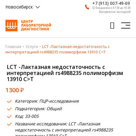
+7 (913) 007-49-69
Новосибирск
🕗 Ежедневно с 07:30 до 18:30
Воскресенье: выходной
Главная
Услуги
LCT -Лактазная недостаточность с
Главная
интерпретацией rs4988235 полиморфизм 13910 C>T
Анализы
LCT -Лактазная недостаточность с
интерпретацией rs4988235 полиморфизм
Врачи
13910 C>T
Получить результат
1300
₽
Пациентам
Категория: ПЦР-исследования
Подкатегория: Общий
О компании
Код: 33-005
Где сдать
Название исследования: LCT -Лактазная
недостаточность с интерпретацией rs4988235
Партнерам
полиморфизм 13910 C>T