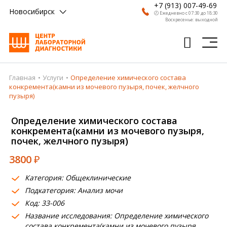
+7 (913) 007-49-69
Новосибирск
🕗 Ежедневно с 07:30 до 18:30
Воскресенье: выходной
Главная
Услуги
Определение химического состава
Главная
конкремента(камни из мочевого пузыря, почек, желчного
пузыря)
Анализы
Определение химического состава
Врачи
конкремента(камни из мочевого пузыря,
почек, желчного пузыря)
Получить результат
3800
₽
Пациентам
Категория: Общеклинические
О компании
Подкатегория: Анализ мочи
Код: 33-006
Где сдать
Название исследования: Определение химического
Партнерам
состава конкремента(камни из мочевого пузыря,