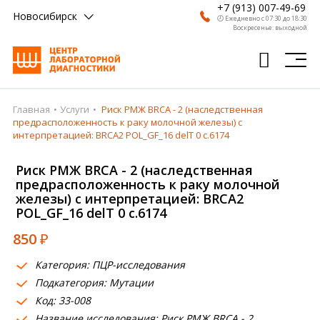
+7 (913) 007-49-69
Новосибирск
🕗 Ежедневно с 07:30 до 18:30
Воскресенье: выходной
Главная
Услуги
Риск РМЖ BRCA - 2 (наследственная
Главная
предрасположенность к раку молочной железы) с
интерпретацией: BRCA2 POL_GF_16 delT 0 c.6174
Анализы
Риск РМЖ BRCA - 2 (наследственная
Врачи
предрасположенность к раку молочной
железы) с интерпретацией: BRCA2
Получить результат
POL_GF_16 delT 0 c.6174
Пациентам
850
₽
О компании
Категория: ПЦР-исследования
Подкатегория: Мутации
Где сдать
Код: 33-008
Партнерам
Название исследования: Риск РМЖ BRCA - 2