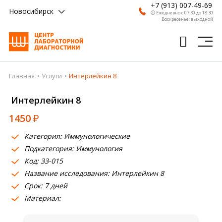
+7 (913) 007-49-69
Новосибирск
🕗 Ежедневно с 07:30 до 18:30
Воскресенье: выходной
Главная
Услуги
Интерлейкин 8
Главная
Интерлейкин 8
Анализы
1450
₽
Врачи
Категория: Иммунологические
Получить результат
Подкатегория: Иммунология
Пациентам
Код: 33-015
Название исследования: Интерлейкин 8
О компании
Срок: 7 дней
Материал:
Где сдать
Партнерам