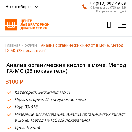
+7 (913) 007-49-69
Новосибирск
🕗 Ежедневно с 07:30 до 18:30
Воскресенье: выходной
Главная
Услуги
Анализ органических кислот в моче. Метод
Главная
ГХ-МС (23 показателя)
Анализы
Анализ органических кислот в моче. Метод
ГХ-МС (23 показателя)
Врачи
3100
₽
Получить результат
Категория: Биохимия мочи
Пациентам
Подкатегория: Исследования мочи
Код: 33-018
О компании
Название исследования: Анализ органических кислот
Где сдать
в моче. Метод ГХ-МС (23 показателя)
Срок: 9 дней
Партнерам