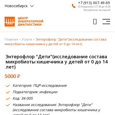
+7 (913) 007-49-69
Новосибирск
🕗 Ежедневно с 07:30 до 18:30
Воскресенье: выходной
Главная
Услуги
Энтерофлор "Дети"(исследование состава
Главная
микробиоты кишечника у детей от 0 до 14 лет)
Анализы
Энтерофлор "Дети"(исследование состава
микробиоты кишечника у детей от 0 до 14
Врачи
лет)
Получить результат
5000
₽
Пациентам
Категория: ПЦР-исследования
Подкатегория: инфекции
О компании
Код: 34-005
Где сдать
Название исследования: Энтерофлор "Дети"
(исследование состава микробиоты кишечника у
Партнерам
детей от 0 до 14 лет)