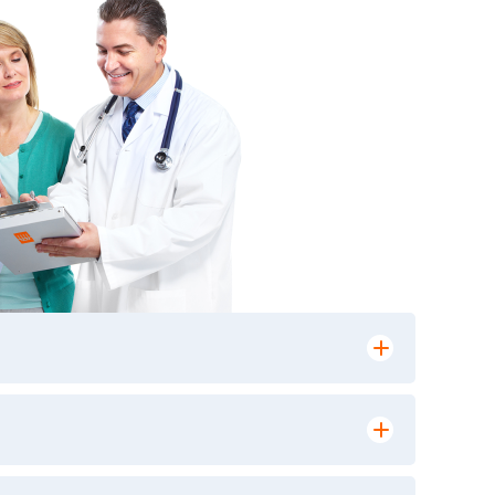
лении заказа, на сайте в разделе
ю версию в любом из пунктов приема
 выполнения лабораторных исследований и
ики» имеет статус РЕФЕРЕНСНОЙ
ной диагностики и биомедицинских