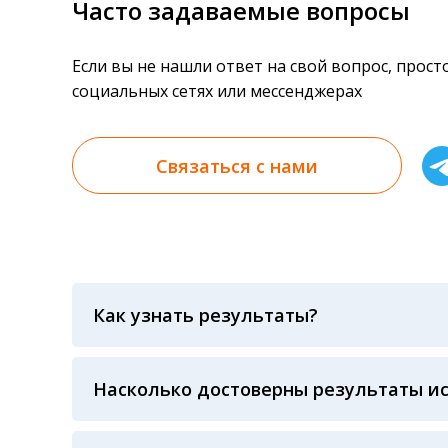
Часто задаваемые вопросы
Если вы не нашли ответ на свой вопрос, прос
социальных сетях или мессенджерах
Связаться с нами
Как узнать результаты?
Результаты вы можете получить тремя спосо
«получить результат» по кодовому слову, у
анализов при предъявлении паспорта или ч
Насколько достоверны результаты и
Гарантия качества лабораторных тестов о
контролем системы внешней оценки качест
ЛАБОРАТОРИИ Beckman Coulter - признанно