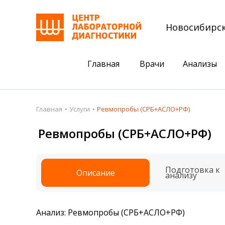
Новосибирс
Главная
Врачи
Анализы
Пациентам
Акции
Главная
Услуги
Ревмопробы (СРБ+АСЛО+РФ)
Акции
Комплексный ана
Ревмопробы (СРБ+АСЛО+РФ)
Анализы
Комплексная оце
Подготовка к анализам
Сдать клеща на 
Подготовка к
Описание
анализу
Получить результаты
База знаний
Анализ: Ревмопробы (СРБ+АСЛО+РФ)
Налоговый вычет