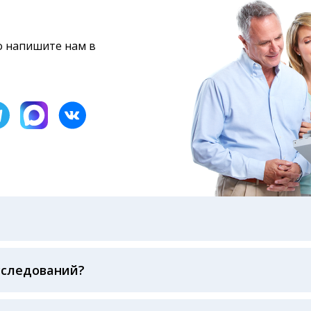
то напишите нам в
бами: на электронную почту, указанную вами при оформ
казанному в бланке заказа, лично в руки распечатанну
ека об оплате
сследований?
беспечивается соблюдением международных стандартов
ва ФСВОК и EQAS. ООО «Центр Лабораторной Диагност
го мирового лидера в области клинической лаборатор