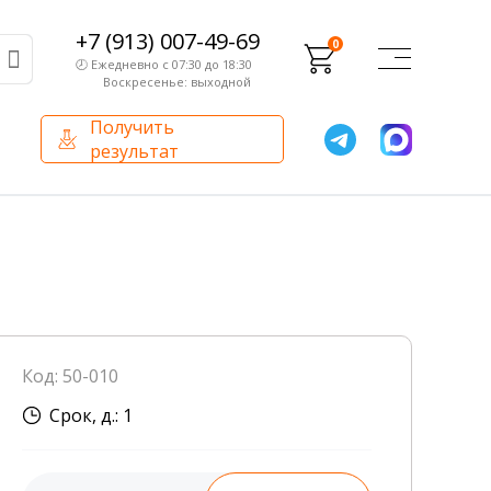
+7 (913) 007-49-69
0
🕗 Ежедневно с 07:30 до 18:30
Воскресенье: выходной
Получить
результат
О компании
Партнерам
Сертификаты и лицензии
Франчайзинг
Оборудование
О компании
Код: 50-010
Внутренний аудит
Срок, д.: 1
База знаний
Сотрудники лаборатории