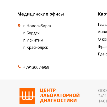
Медицинские офисы
Кар
Глав
г. Новосибирск
Ана
г. Бердск
О к
г. Искитим
Фра
г. Красноярск
Где 
+79130074969
ООО 
2491
14.01