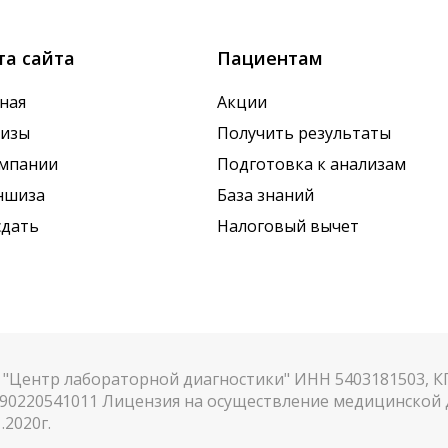
та сайта
Пациентам
ная
Акции
лизы
Получить результаты
омпании
Подготовка к анализам
ншиза
База знаний
сдать
Налоговый вычет
"Центр лабораторной диагностики" ИНН 5403181503, 
90220541011 Лицензия на осуществление медицинской д
.2020г.