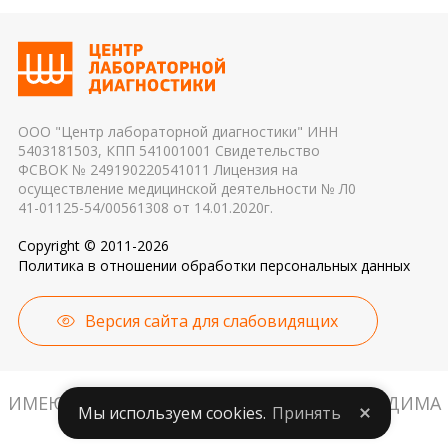
эритроцитов до осуществления
показателей. Это особенно важно для
транспортировки 4. Разное оборудование и
гормональных и биохимических исследований
применяемые реагенты также могут стать
причиной погрешности в результатах
ООО "Центр лабораторной диагностики" ИНН
5403181503, КПП 541001001 Свидетельство
ФСВОК № 249190220541011 Лицензия на
осуществление медицинской деятельности № Л0
41-01125-54/00561308 от 14.01.2020г.
Copyright © 2011-2026
Политика в отношении обработки персональных данных
Версия сайта для слабовидящих
ИМЕЮТСЯ ПРОТИВОПОКАЗАНИЯ. НЕОБХОДИМА
Мы используем cookies.
Принять
КОНСУЛЬТАЦИЯ СПЕЦИАЛИСТА.