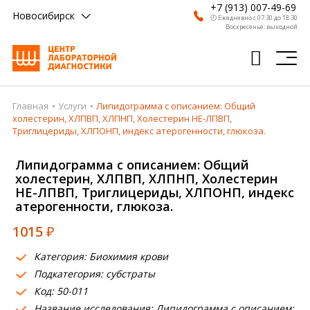
+7 (913) 007-49-69
Новосибирск
🕗 Ежедневно с 07:30 до 18:30
Воскресенье: выходной
Главная
Услуги
Липидограмма с описанием: Общий
Главная
холестерин, ХЛПВП, ХЛПНП, Холестерин НЕ-ЛПВП,
Триглицериды, ХЛПОНП, индекс атерогенности, глюкоза.
Анализы
Липидограмма с описанием: Общий
Врачи
холестерин, ХЛПВП, ХЛПНП, Холестерин
НЕ-ЛПВП, Триглицериды, ХЛПОНП, индекс
Получить результат
атерогенности, глюкоза.
Пациентам
1015
₽
О компании
Категория: Биохимия крови
Подкатегория: субстраты
Где сдать
Код: 50-011
Партнерам
Название исследования: Липидограмма с описанием: