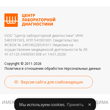
режима, была ли отделена сыворотка крови от
референсные интервалы многих лабораторных
эритроцитов до осуществления
показателей. Это особенно важно для
транспортировки 4. Разное оборудование и
гормональных и биохимических исследований
применяемые реагенты также могут стать
причиной погрешности в результатах
ООО "Центр лабораторной диагностики" ИНН
5403181503, КПП 541001001 Свидетельство
ФСВОК № 249190220541011 Лицензия на
осуществление медицинской деятельности № Л0
41-01125-54/00561308 от 14.01.2020г.
Copyright © 2011-2026
Политика в отношении обработки персональных данных
Версия сайта для слабовидящих
ИМЕЮТСЯ ПРОТИВОПОКАЗАНИЯ. НЕОБХОДИМА
Мы используем cookies.
Принять
КОНСУЛЬТАЦИЯ СПЕЦИАЛИСТА.