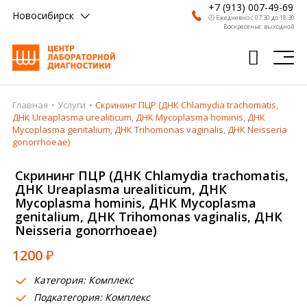
+7 (913) 007-49-69
Новосибирск
🕗 Ежедневно с 07:30 до 18:30
Воскресенье: выходной
Главная
Услуги
Cкрининг ПЦР (ДНК Chlamydia trachomatis,
Главная
ДНК Ureaplasma urealiticum, ДНК Mycoplasma hominis, ДНК
Mycoplasma genitalium, ДНК Trihomonas vaginalis, ДНК Neisseria
Анализы
gonorrhoeae)
Врачи
Cкрининг ПЦР (ДНК Chlamydia trachomatis,
ДНК Ureaplasma urealiticum, ДНК
Получить результат
Mycoplasma hominis, ДНК Mycoplasma
genitalium, ДНК Trihomonas vaginalis, ДНК
Пациентам
Neisseria gonorrhoeae)
О компании
1200
₽
Где сдать
Категория: Комплекс
Подкатегория: Комплекс
Партнерам