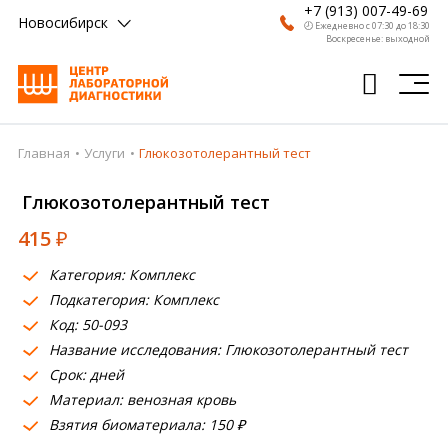
+7 (913) 007-49-69
Новосибирск
🕗 Ежедневно с 07:30 до 18:30
Воскресенье: выходной
Главная
Услуги
Глюкозотолерантный тест
Главная
Глюкозотолерантный тест
Анализы
415
₽
Врачи
Категория: Комплекс
Получить результат
Подкатегория: Комплекс
Пациентам
Код: 50-093
Название исследования: Глюкозотолерантный тест
О компании
Срок: дней
Материал: венозная кровь
Где сдать
Взятия биоматериала: 150 ₽
Партнерам