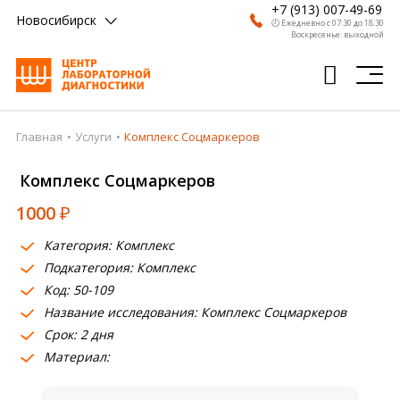
+7 (913) 007-49-69
Новосибирск
🕗 Ежедневно с 07:30 до 18:30
Воскресенье: выходной
Главная
Услуги
Комплекс Соцмаркеров
Главная
Комплекс Соцмаркеров
Анализы
1000
₽
Врачи
Категория: Комплекс
Получить результат
Подкатегория: Комплекс
Пациентам
Код: 50-109
Название исследования: Комплекс Соцмаркеров
О компании
Срок: 2 дня
Материал:
Где сдать
Партнерам