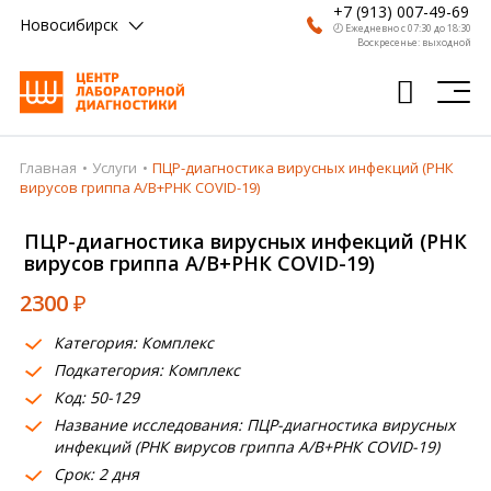
+7 (913) 007-49-69
Новосибирск
🕗 Ежедневно с 07:30 до 18:30
Воскресенье: выходной
Главная
Услуги
ПЦР-диагностика вирусных инфекций (РНК
Главная
вирусов гриппа А/В+РНК COVID-19)
Анализы
ПЦР-диагностика вирусных инфекций (РНК
вирусов гриппа А/В+РНК COVID-19)
Врачи
2300
₽
Получить результат
Категория: Комплекс
Пациентам
Подкатегория: Комплекс
Код: 50-129
О компании
Название исследования: ПЦР-диагностика вирусных
Где сдать
инфекций (РНК вирусов гриппа А/В+РНК COVID-19)
Срок: 2 дня
Партнерам