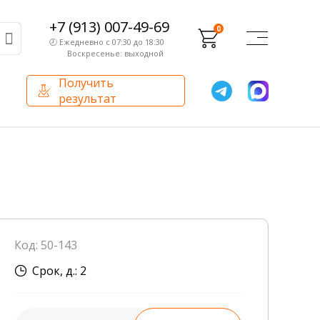
+7 (913) 007-49-69
0
🕗 Ежедневно с 07:30 до 18:30
Воскресенье: выходной
Получить
результат
О компании
Партнерам
Сертификаты и лицензии
Франчайзинг
Оборудование
О компании
Код: 50-143
Внутренний аудит
Срок, д.: 2
База знаний
Сотрудники лаборатории