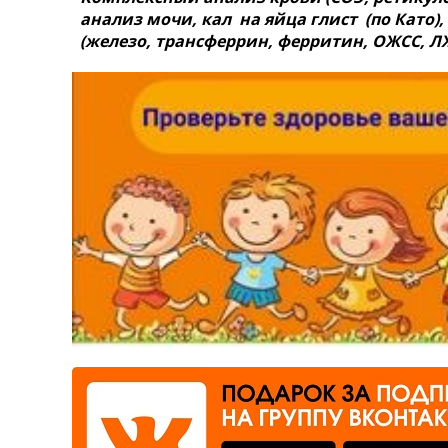
анализ мочи, кал на яйца глист (по Като)
Где сдать
(железо, трансферрин, ферритин, ОЖСС, ЛЖ
Время работы