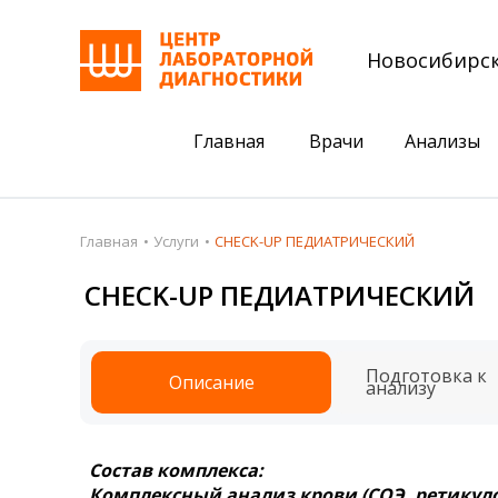
Новосибирс
Главная
Врачи
Анализы
Пациентам
Акции
Главная
Услуги
CHECK-UP ПЕДИАТРИЧЕСКИЙ
Акции
Комплексный ана
CHECK-UP ПЕДИАТРИЧЕСКИЙ
Анализы
Комплексная оце
Подготовка к анализам
Сдать клеща на 
Подготовка к
Описание
анализу
Получить результаты
База знаний
Состав комплекса:
Налоговый вычет
Комплексный анализ крови (СОЭ, ретикул