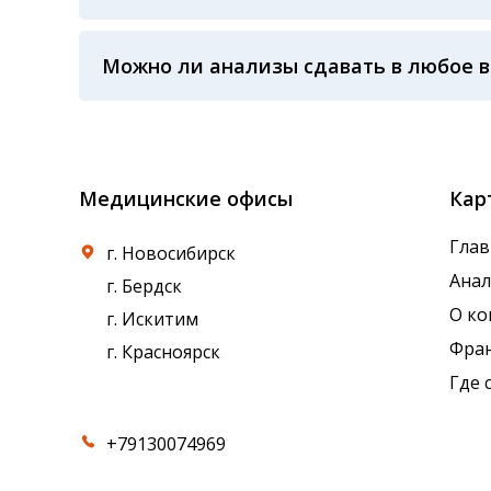
Процедурная медсестра: осуществляя забор 
произошел забор крови, не было ли гемолиза
Можно ли анализы сдавать в любое 
температурного режима, была ли отделена 
применяемые реагенты также могут стать п
Показатели крови могут изменяться в течен
референсные интервалы многих лабораторны
Медицинские офисы
Кар
Глав
г. Новосибирск
Ана
г. Бердск
О к
г. Искитим
Фра
г. Красноярск
Где 
+79130074969