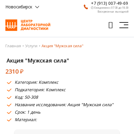
+7 (913) 007-49-69
Новосибирск
🕗 Ежедневно с 07:30 до 18:30
Воскресенье: выходной
Главная
Услуги
Акция "Мужская сила"
Главная
Акция "Мужская сила"
Анализы
2310
₽
Врачи
Категория: Комплекс
Получить результат
Подкатегория: Комплекс
Пациентам
Код: 50-308
Название исследования: Акция "Мужская сила"
О компании
Срок: 1 день
Материал:
Где сдать
Партнерам