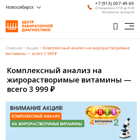
+7 (913) 007-49-69
Новосибирск
🕗 Ежедневно с 07:30 до 18:30
Воскресенье: выходной
Главная
Акции
Комплексный анализ на жирорастворимые
Главная
витамины — всего 3 999 ₽
Анализы
Комплексный анализ на
Врачи
жирорастворимые витамины —
всего 3 999 ₽
Получить результат
Пациентам
О компании
Где сдать
Партнерам