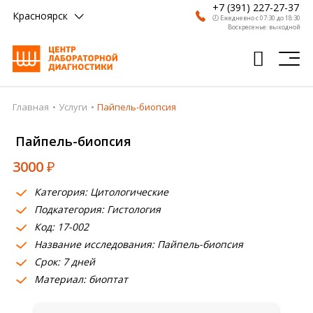
+7 (391) 227-27-37
Красноярск
🕗 Ежедневно с 07:30 до 18:30
Воскресенье: выходной
Главная
Услуги
Пайпель-биопсия
Главная
Пайпель-биопсия
Анализы
3000
₽
Врачи
Категория: Цитологические
Получить результат
Подкатегория: Гистология
Пациентам
Код: 17-002
Название исследования: Пайпель-биопсия
О компании
Срок: 7 дней
Материал: биоптат
Где сдать
Партнерам