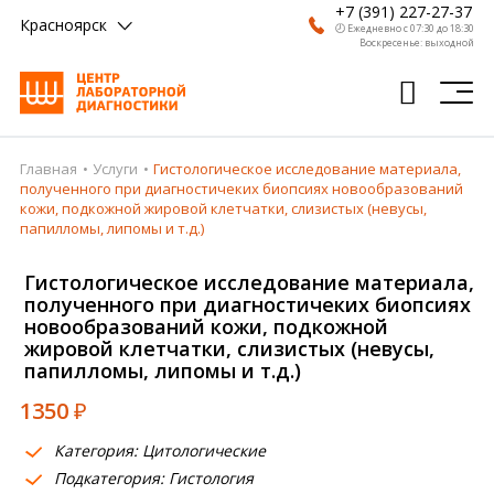
+7 (391) 227-27-37
Красноярск
🕗 Ежедневно с 07:30 до 18:30
Воскресенье: выходной
Главная
Услуги
Гистологическое исследование материала,
Главная
полученного при диагностичеких биопсиях новообразований
кожи, подкожной жировой клетчатки, слизистых (невусы,
Анализы
папилломы, липомы и т.д.)
Врачи
Гистологическое исследование материала,
полученного при диагностичеких биопсиях
Получить результат
новообразований кожи, подкожной
жировой клетчатки, слизистых (невусы,
Пациентам
папилломы, липомы и т.д.)
О компании
1350
₽
Где сдать
Категория: Цитологические
Подкатегория: Гистология
Партнерам