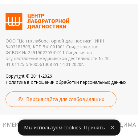
эритроцитов до осуществления
показателей. Это особенно важно для
транспортировки 4. Разное оборудование и
гормональных и биохимических исследований
применяемые реагенты также могут стать
причиной погрешности в результатах
ООО "Центр лабораторной диагностики" ИНН
5403181503, КПП 541001001 Свидетельство
ФСВОК № 249190220541011 Лицензия на
осуществление медицинской деятельности № Л0
41-01125-54/00561308 от 14.01.2020г.
Copyright © 2011-2026
Политика в отношении обработки персональных данных
Версия сайта для слабовидящих
ИМЕЮТСЯ ПРОТИВОПОКАЗАНИЯ. НЕОБХОДИМА
Мы используем cookies.
Принять
КОНСУЛЬТАЦИЯ СПЕЦИАЛИСТА.