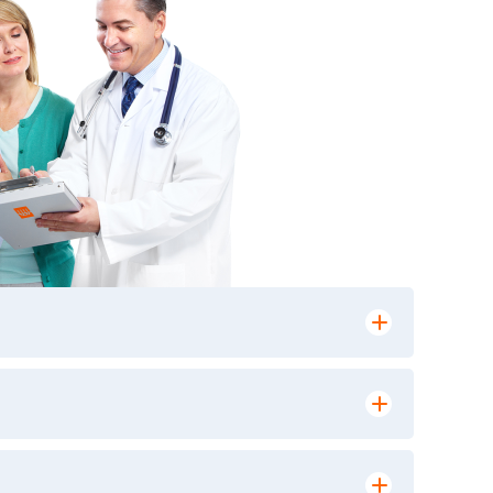
лении заказа, на сайте в разделе
ю версию в любом из пунктов приема
 выполнения лабораторных исследований и
ики» имеет статус РЕФЕРЕНСНОЙ
ной диагностики и биомедицинских