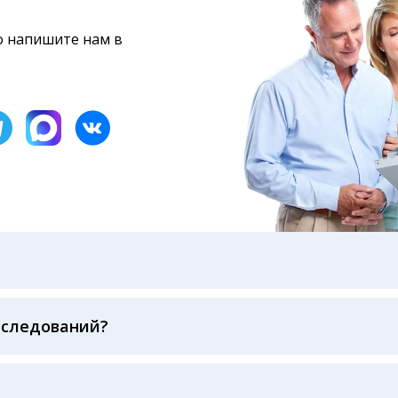
то напишите нам в
бами: на электронную почту, указанную вами при оформ
казанному в бланке заказа, лично в руки распечатанну
ека об оплате
сследований?
беспечивается соблюдением международных стандартов
ва ФСВОК и EQAS. ООО «Центр Лабораторной Диагност
го мирового лидера в области клинической лаборатор