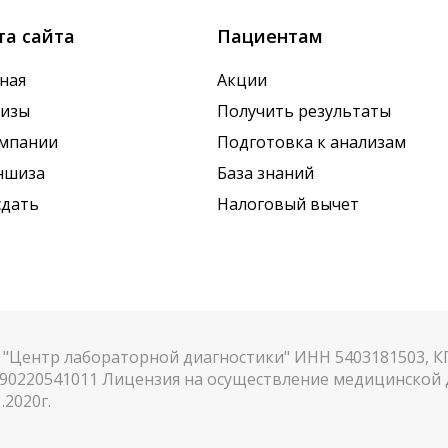
та сайта
Пациентам
ная
Акции
лизы
Получить результаты
омпании
Подготовка к анализам
ншиза
База знаний
сдать
Налоговый вычет
"Центр лабораторной диагностики" ИНН 5403181503, 
90220541011 Лицензия на осуществление медицинской д
.2020г.