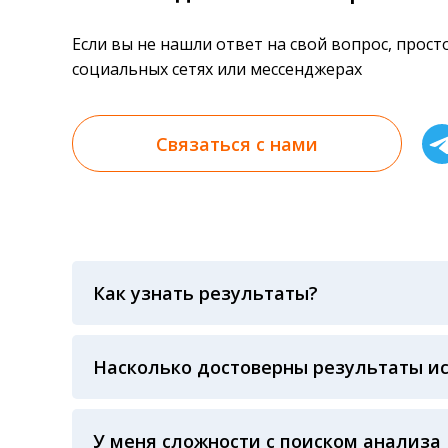
Если вы не нашли ответ на свой вопрос, прос
социальных сетях или мессенджерах
Связаться с нами
Как узнать результаты?
Результаты вы можете получить тремя спосо
«получить результат» по кодовому слову, у
анализов при предъявлении паспорта или ч
Насколько достоверны результаты и
Гарантия качества лабораторных тестов о
контролем системы внешней оценки качест
ЛАБОРАТОРИИ Beckman Coulter - признанно
У меня сложности с поиском анализа
исследований