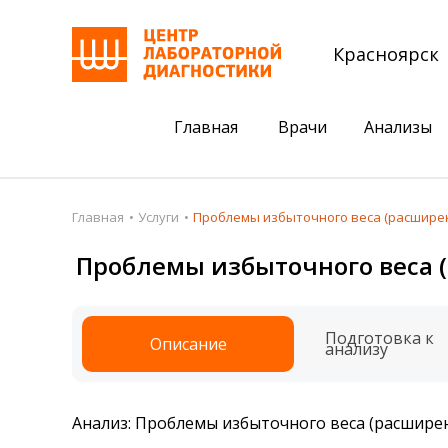
Красноярск
Главная
Врачи
Анализы
Пациентам
Акции
Главная
Услуги
Проблемы избыточного веса (расшире
Акции
Комплексный ана
Проблемы избыточного веса 
Анализы
Комплексная оце
Подготовка к анализам
Сдать клеща на 
Подготовка к
Описание
анализу
Получить результаты
База знаний
Анализ: Проблемы избыточного веса (расшире
Налоговый вычет