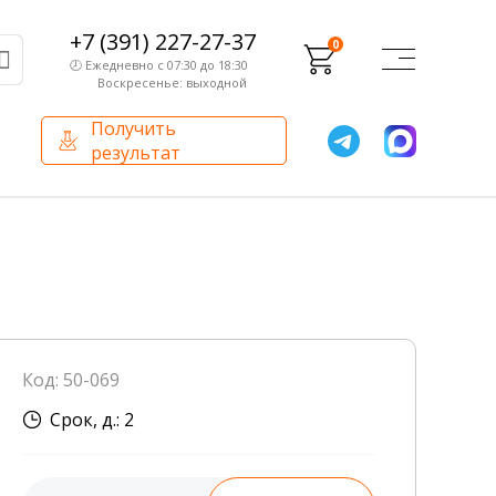
+7 (391) 227-27-37
0
🕗 Ежедневно с 07:30 до 18:30
Воскресенье: выходной
Получить
результат
О компании
Партнерам
Сертификаты и лицензии
Франчайзинг
Оборудование
О компании
Код: 50-069
Внутренний аудит
Срок, д.: 2
База знаний
Сотрудники лаборатории