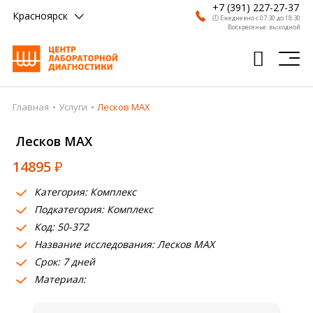
+7 (391) 227-27-37
Красноярск
🕗 Ежедневно с 07:30 до 18:30
Воскресенье: выходной
Главная
Услуги
Лесков MAX
Главная
Лесков MAX
Анализы
14895
₽
Врачи
Категория: Комплекс
Получить результат
Подкатегория: Комплекс
Пациентам
Код: 50-372
Название исследования: Лесков MAX
О компании
Срок: 7 дней
Материал:
Где сдать
Партнерам