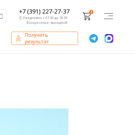
+7 (391) 227-27-37
0
🕗 Ежедневно с 07:30 до 18:30
Воскресенье: выходной
Получить
результат
О компании
Партнерам
Сертификаты и лицензии
Франчайзинг
Оборудование
О компании
Внутренний аудит
База знаний
Сотрудники лаборатории