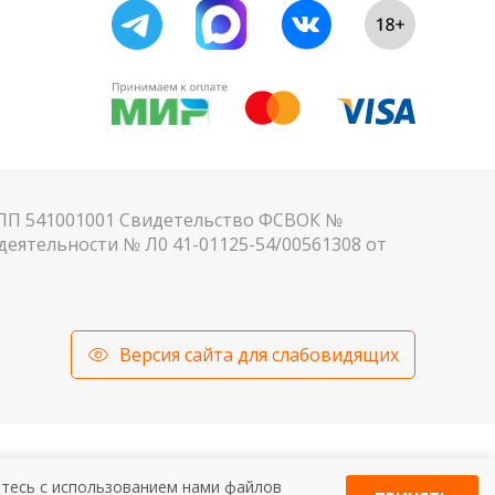
КПП 541001001 Свидетельство ФСВОК №
еятельности № Л0 41-01125-54/00561308 от
Версия сайта для слабовидящих
ЬТАЦИЯ СПЕЦИАЛИСТА.
етесь c использованием нами файлов