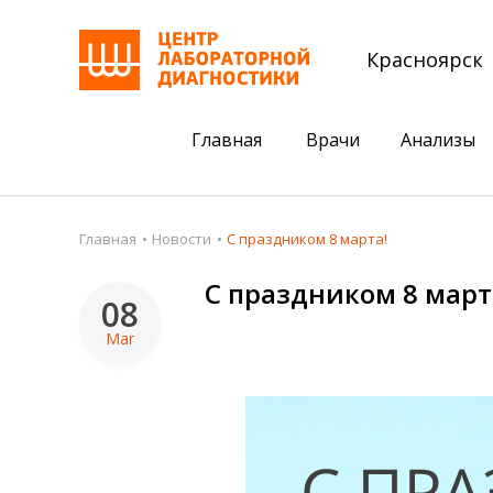
Красноярск
Главная
Врачи
Анализы
Пациентам
Акции
Главная
Новости
С праздником 8 марта!
Акции
Комплексный ана
С праздником 8 март
08
Анализы
Комплексная оце
Mar
Подготовка к анализам
Сдать клеща на 
Получить результаты
База знаний
Налоговый вычет