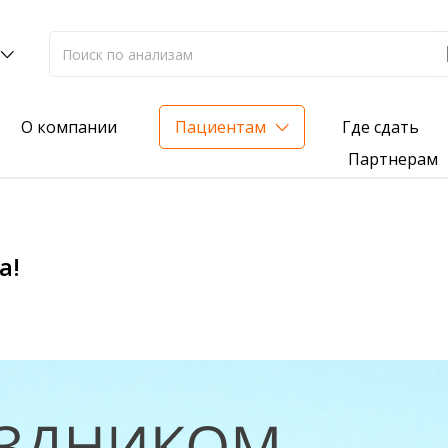
Где сдать
О компании
Пациентам
Партнерам
лиз на жирорастворимые витамины — всего 3 999 ₽
а!
нка вашего здоровья
анализ для проверки на наличие инфекций