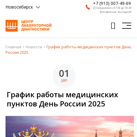
+7 (913) 007-49-69
Новосибирск
🕗 Ежедневно с 07:30 до 18:30
Воскресенье: выходной
Главная
Новости
График работы медицинских пунктов День
Главная
России 2025
Анализы
01
Врачи
Jan
Получить результат
График работы медицинских
Пациентам
пунктов День России 2025
О компании
Где сдать
Партнерам