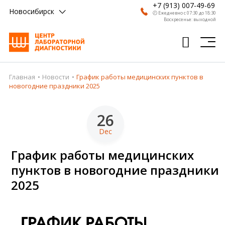
+7 (913) 007-49-69
Новосибирск
🕗 Ежедневно с 07:30 до 18:30
Воскресенье: выходной
Главная
Новости
График работы медицинских пунктов в
Главная
новогодние праздники 2025
Анализы
26
Врачи
Dec
Получить результат
График работы медицинских
Пациентам
пунктов в новогодние праздники
2025
О компании
Где сдать
Партнерам