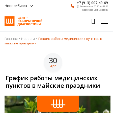
+7 (913) 007-49-69
Новосибирск
🕗 Ежедневно с 07:30 до 18:30
Воскресенье: выходной
Главная
Новости
График работы медицинских пунктов в
Главная
майские праздники
Анализы
30
Врачи
Apr
Получить результат
График работы медицинских
Пациентам
пунктов в майские праздники
О компании
Где сдать
Партнерам