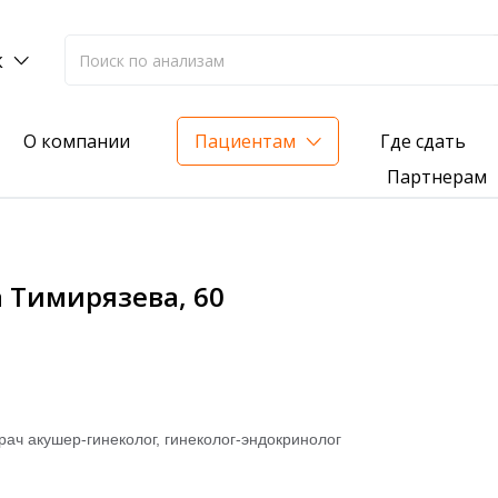
к
Где сдать
О компании
Пациентам
Партнерам
лиз на жирорастворимые витамины — всего 3 999 ₽
 Тимирязева, 60
нка вашего здоровья
анализ для проверки на наличие инфекций
рач акушер-гинеколог, гинеколог-эндокринолог