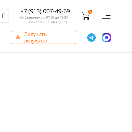
+7 (913) 007-49-69
0
🕗 Ежедневно с 07:30 до 18:30
Воскресенье: выходной
Получить
результат
О компании
Партнерам
Сертификаты и лицензии
Франчайзинг
Оборудование
О компании
Внутренний аудит
База знаний
Сотрудники лаборатории