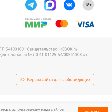
КПП 541001001 Свидетельство ФСВОК №
еятельности № Л0 41-01125-54/00561308 от
Версия сайта для слабовидящих
ЬТАЦИЯ СПЕЦИАЛИСТА.
етесь c использованием нами файлов
ПРИНЯТЬ