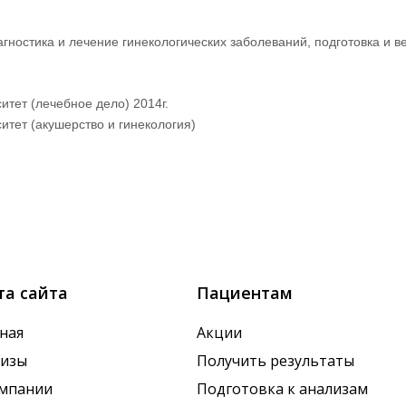
ностика и лечение гинекологических заболеваний, подготовка и в
тет (лечебное дело) 2014г.
тет (акушерство и гинекология)
та сайта
Пациентам
ная
Акции
лизы
Получить результаты
омпании
Подготовка к анализам