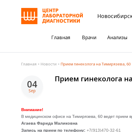
Новосибирс
Главная
Врачи
Анализы
Пациентам
Акции
Главная
Новости
Прием гинеколога на Тимирязева, 60
Акции
Комплексный ана
Прием гинеколога на
04
Анализы
Комплексная оце
Sep
Подготовка к анализам
Сдать клеща на 
Получить результаты
Внимание!
В медицинском офисе на Тимирязева, 60 ведет прием в
База знаний
Агаева Фарида Маликовна
Налоговый вычет
Запись на прием по телефону:
+
7
(
9
1
3)470-32-61