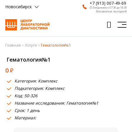
+7 (913) 007-49-69
Новосибирск
🕗 Ежедневно с 07:30 до 18:30
Воскресенье: выходной
Главная
Услуги
Гематология№1
Главная
Гематология№1
Анализы
0
₽
Врачи
Категория: Комплекс
Получить результат
Подкатегория: Комплекс
Пациентам
Код: 50-326
Название исследования: Гематология№1
О компании
Срок: 1 день
Материал:
Где сдать
Партнерам